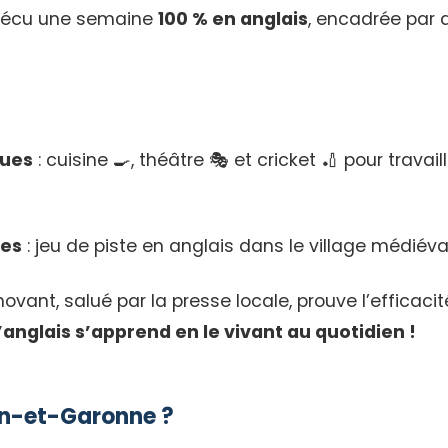
vécu une semaine
100 % en anglais
, encadrée par 
ques
: cuisine 🍳, théâtre 🎭 et cricket 🏏 pour travaille
les
: jeu de piste en anglais dans le village médiéva
ovant, salué par la presse locale, prouve l’efficac
l’anglais s’apprend en le vivant au quotidien !
arn-et-Garonne ?