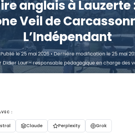
re anglais à Lauzerte :
one Veil de Carcassonn
L’Indépendant
Publié le 25 mai 2026
• Dernière modification le 25 mai 2
ar DIdier Laur - responsable pédagogique en charge des 
AVEC :
stral
Claude
Perplexity
Grok