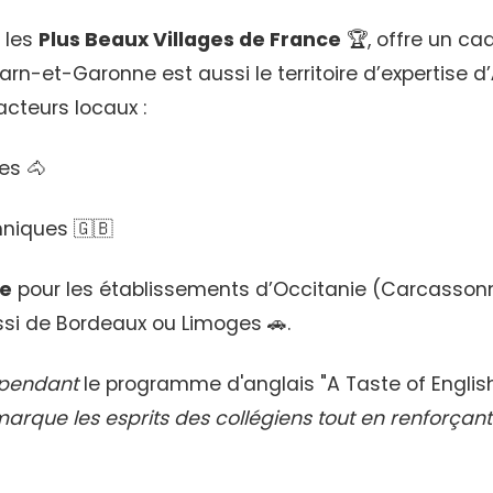
 les
Plus Beaux Villages de France
🏆, offre un ca
Tarn-et-Garonne est aussi le territoire d’expertise d’
cteurs locaux :
es 🐴
nniques 🇬🇧
le
pour les établissements d’Occitanie (Carcassonn
si de Bordeaux ou Limoges 🚗.
épendant
le programme d'anglais "A Taste of English"
marque les esprits des collégiens tout en renforça