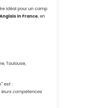
dre idéal pour un camp
Anglais in France
, en
e, Toulouse,
 est :
nt leurs compétences