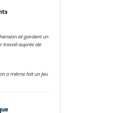
nts
éhension et gardent un
ur travail auprès de
 on a même fait un jeu
que