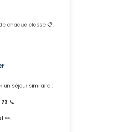
 de chaque classe 📋.
er
un séjour similaire :
 73
📞.
t ✏️.