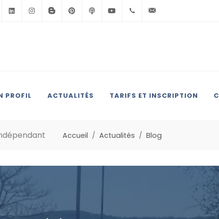
Facebook
Linkedin
Instagram
BlogSpot
Pinterest
Podcast
Youtube
+33(0)6.71.39.30.39
contact@anglai
 PROFIL
ACTUALITÉS
TARIFS ET INSCRIPTION
C
’Indépendant
Accueil
Actualités
Blog