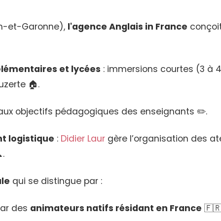
n-et-Garonne),
l'agence Anglais in France
conçoit
élémentaires et lycées
: immersions courtes (3 à 4
zerte 🏠.
ux objectifs pédagogiques des enseignants ✏️.
 logistique
:
Didier Laur
gère l’organisation des atel
.
ale
qui se distingue par :
ar des
animateurs natifs résidant en France
🇫🇷