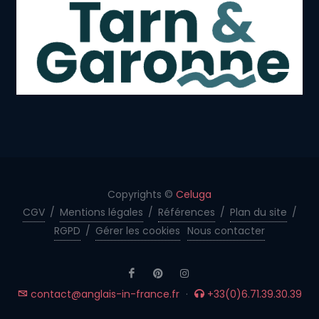
Copyrights ©
Celuga
CGV
/
Mentions légales
/
Références
/
Plan du site
/
RGPD
/
Gérer les cookies
Nous contacter
contact@anglais-in-france.fr
·
+33(0)6.71.39.30.39