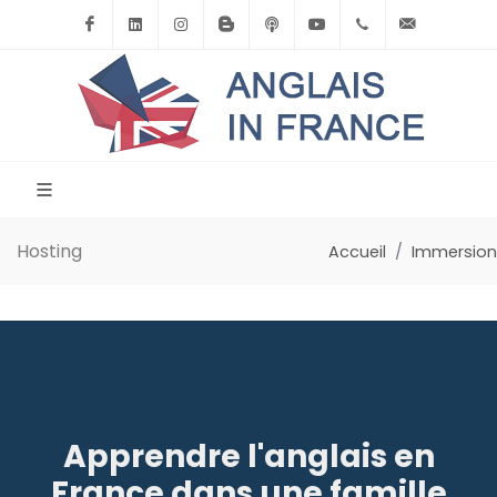
Facebook
Linkedin
Instagram
BlogSpot
Podcast
Youtube
+33(0)6.71.39.
contact
Hosting
Accueil
Immersion
Apprendre l'anglais en
France dans une famille