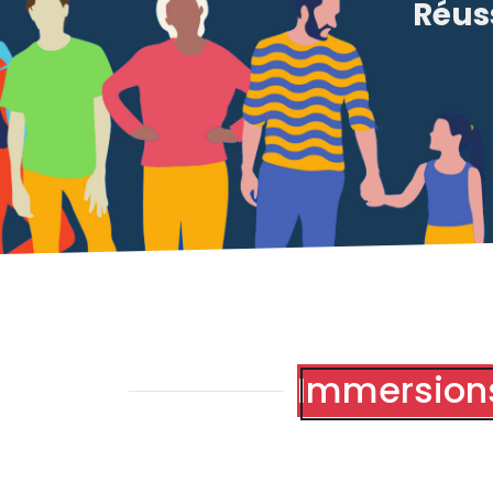
Réuss
Immersions