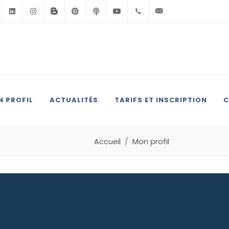
Facebook
Linkedin
Instagram
BlogSpot
Pinterest
Podcast
Youtube
+33(0)6.71.39.30.39
contact@anglai
 PROFIL
ACTUALITÉS
TARIFS ET INSCRIPTION
C
Accueil
Mon profil