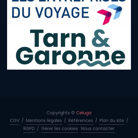
Copyrights ©
Celuga
CGV
/
Mentions légales
/
Références
/
Plan du site
/
RGPD
/
Gérer les cookies
Nous contacter