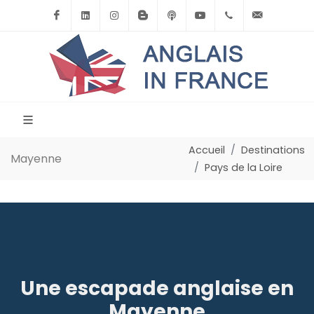
Facebook
Linkedin
Instagram
BlogSpot
Podcast
Youtube
+33(0)6.71.39.
contact
Accueil
Destinations
Mayenne
Pays de la Loire
Une escapade anglaise en
Mayenne