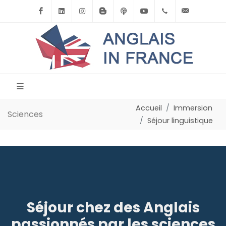
Facebook
Linkedin
Instagram
BlogSpot
Podcast
Youtube
+33(0)6.71.39.
contact
Accueil
Immersion
Sciences
Séjour linguistique
Séjour chez des Anglais
passionnés par les sciences