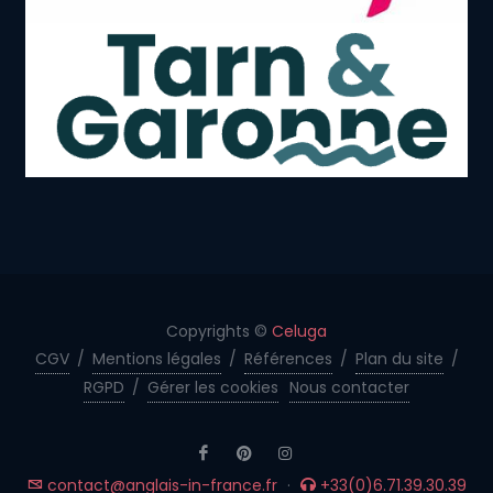
Copyrights ©
Celuga
CGV
/
Mentions légales
/
Références
/
Plan du site
/
RGPD
/
Gérer les cookies
Nous contacter
contact@anglais-in-france.fr
·
+33(0)6.71.39.30.39