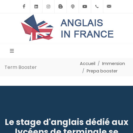
Facebook
Linkedin
Instagram
BlogSpot
Podcast
Youtube
+33(0)6.71.39.
contact
Accueil
Immersion
Term Booster
Prepa booster
Le stage d'anglais dédié aux
lycéens de terminale se