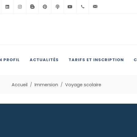
Facebook
Linkedin
Instagram
BlogSpot
Pinterest
Podcast
Youtube
+33(0)6.71.39.30.39
contact@anglai
 PROFIL
ACTUALITÉS
TARIFS ET INSCRIPTION
C
Accueil
Immersion
Voyage scolaire