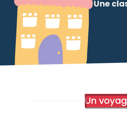
Une clas
Un voyage