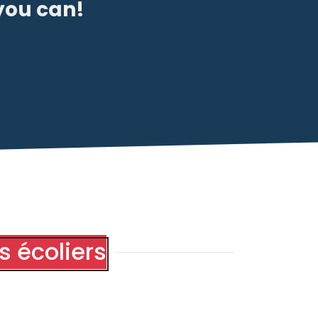
 you can!
s écoliers