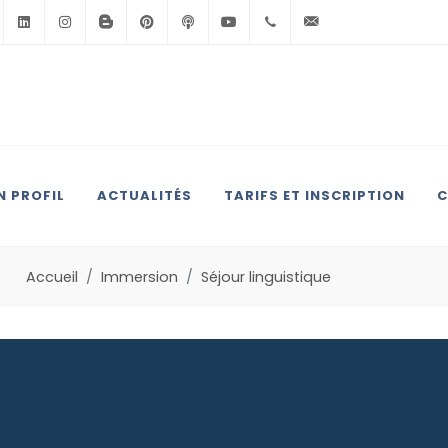
Facebook
Linkedin
Instagram
BlogSpot
Pinterest
Podcast
Youtube
+33(0)6.71.39.30.39
contact@anglai
 PROFIL
ACTUALITÉS
TARIFS ET INSCRIPTION
C
Accueil
Immersion
Séjour linguistique