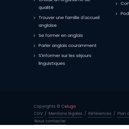
Com
qualité
Pod
Trouver une famille d'accueil
anglaise
Se former en anglais
Parler anglais couramment
S'informer sur les séjours
linguistiques
Copyrights ©
Celuga
CGV
/
Mentions légales
/
Références
/
Plan d
Nous contacter