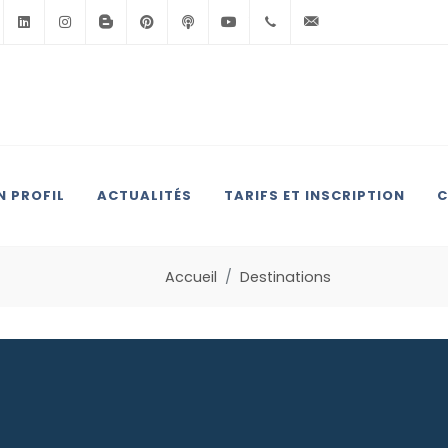
Facebook
Linkedin
Instagram
BlogSpot
Pinterest
Podcast
Youtube
+33(0)6.71.39.30.39
contact@anglai
 PROFIL
ACTUALITÉS
TARIFS ET INSCRIPTION
C
Accueil
Destinations