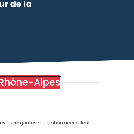
ur de la
 Rhône-Alpes
ses auvergnates d'adoption accueillent