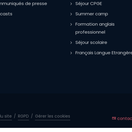
muniqués de presse
Séjour CPGE
casts
Summer camp
Formation anglais
professionnel
Séjour scolaire
Français Langue Etrangèr
u site
/
RGPD
/
Gérer les cookies
contact