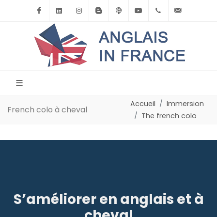
Facebook
Linkedin
Instagram
BlogSpot
Podcast
Youtube
+33(0)6.71.39.
contact
Accueil
Immersion
French colo à cheval
The french colo
S’améliorer en anglais et à
cheval