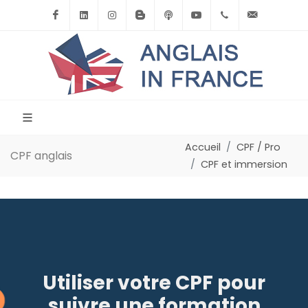
Facebook
Linkedin
Instagram
BlogSpot
Podcast
Youtube
+33(0)6.71.39.
contact
Accueil
CPF / Pro
CPF anglais
CPF et immersion
Utiliser votre CPF pour
suivre une formation