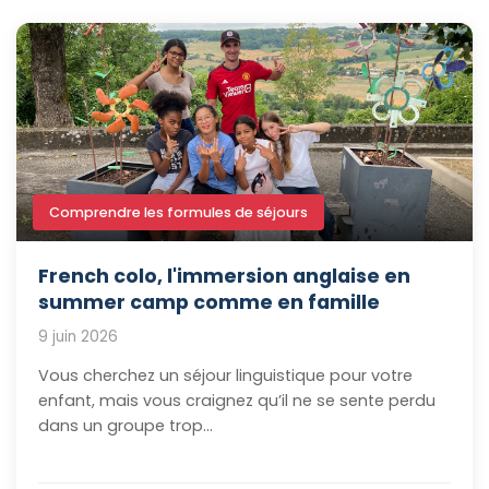
Langue et culture : au-delà des cours
0
Calendrier : quand et pourquoi partir ?
1
Un séjour adapté à chaque apprenant
12
Booster son anglais : méthodes et
Comprendre les formules de séjours
0
astuces
French colo, l'immersion anglaise en
summer camp comme en famille
9 juin 2026
Vous cherchez un séjour linguistique pour votre
enfant, mais vous craignez qu’il ne se sente perdu
dans un groupe trop...