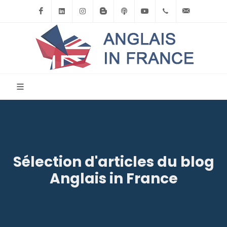
Facebook
Linkedin
Instagram
BlogSpot
Podcast
Youtube
+33(0)6.71.39.
contact
Sélection d'articles du blog
Anglais in France