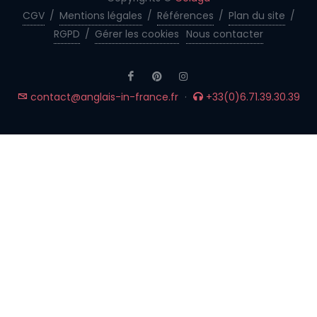
CGV
/
Mentions légales
/
Références
/
Plan du site
/
RGPD
/
Gérer les cookies
Nous contacter
contact@anglais-in-france.fr
·
+33(0)6.71.39.30.39