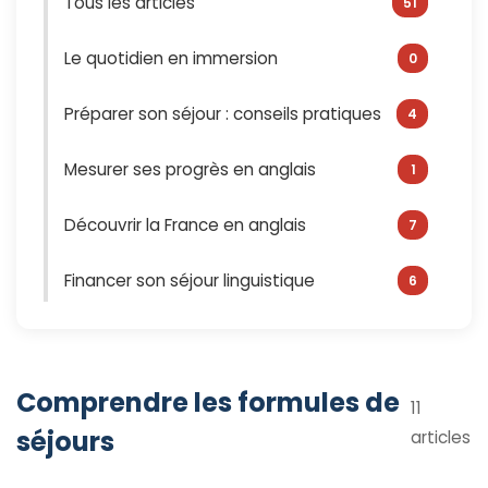
Tous les articles
51
Le quotidien en immersion
0
Préparer son séjour : conseils pratiques
4
Mesurer ses progrès en anglais
1
Découvrir la France en anglais
7
Financer son séjour linguistique
6
Tendances et actualités des séjours
5
linguistiques
Comprendre les formules de
11
Comprendre les formules de séjours
11
séjours
articles
Témoignages et retours d'expérience
4