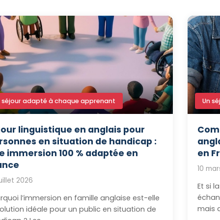
 séjour adapté à chaque apprenant
Un sé
jour linguistique en anglais pour
Comm
rsonnes en situation de handicap :
angl
e immersion 100 % adaptée en
en F
ance
10 mar
uillet 2026
Et si 
échang
rquoi l’immersion en famille anglaise est-elle
mais q
solution idéale pour un public en situation de