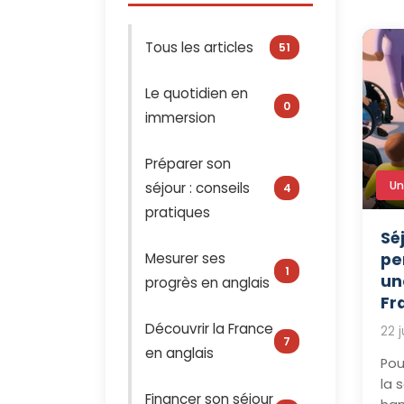
Tous les articles
51
Le quotidien en
0
immersion
Préparer son
Un
séjour : conseils
4
pratiques
Sé
Mesurer ses
pe
1
un
progrès en anglais
Fr
Découvrir la France
22 j
7
en anglais
Pou
la 
Financer son séjour