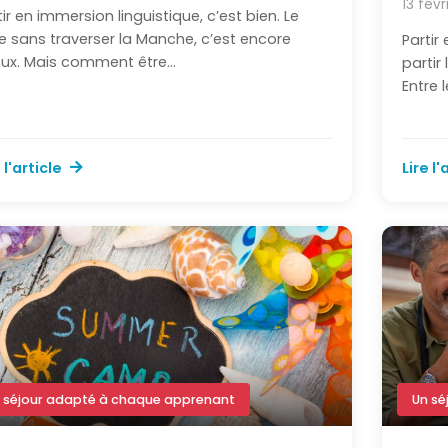
13 févr
tir en immersion linguistique, c’est bien. Le
re sans traverser la Manche, c’est encore
Partir
ux. Mais comment être...
partir
Entre l
 l'article
Lire l'
 séjour adapté à chaque apprenant
Un sé