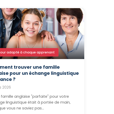
jour adapté à chaque apprenant
ent trouver une famille
aise pour un échange linguistique
rance ?
s 2026
la famille anglaise "parfaite" pour votre
e linguistique était à portée de main,
ue vous ne saviez pas...