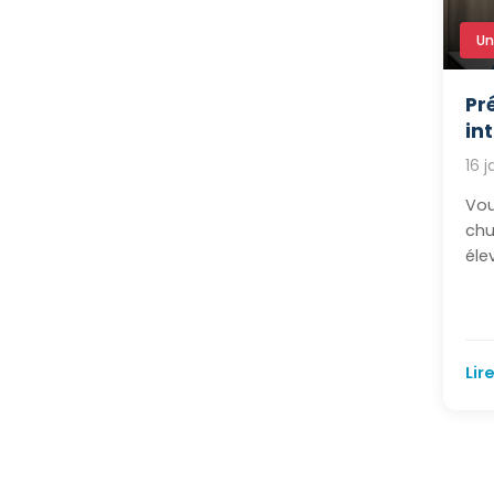
Un
Pr
in
16 
Vou
chu
éle
Lire