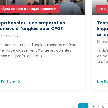
 séjour adapté à chaque apprenant
Un sé
épa booster : une préparation
Test
tensive à l’anglais pour CPGE
ling
un a
janvier 2026
16 jan
s êtes en CPGE et l’anglais menace de faire
ter votre classement ? Entre les attentes
L’adol
vées des profs, les oraux...
vie de
la déc
 l'article
Lire l'
1
2