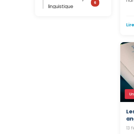
han
6
linguistique
Tendances et
Lire
actualités des
5
séjours
linguistiques
Comprendre les
formules de
11
séjours
Témoignages et
Un
retours
4
d'expérience
Le
an
Langue et culture :
13 
0
au-delà des cours