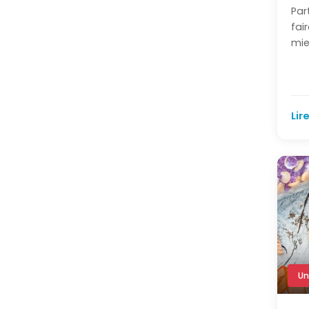
Par
fai
Calendrier : quand
1
mie
et pourquoi partir ?
Un séjour adapté
à chaque
12
Lire
apprenant
Booster son
anglais : méthodes
0
et astuces
Un